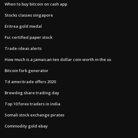
When to buy bitcoin on cash app
Stocks classes singapore
Eritrea gold medal
Fsc certified paper stock
Trade-ideas alerts
How much is a jamaican ten dollar coin worth in the us
Bitcoin fork generator
Td ameritrade offers 2020
Brewdog share trading day
Top 10 forex traders in india
Somali stock exchange pirates
Commodity gold ebay