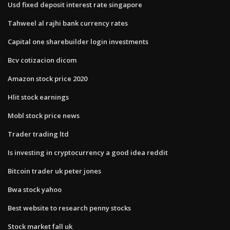
Usd fixed deposit interest rate singapore
Tahweel al rajhi bank currency rates
Capital one sharebuilder login investments
Bcv cotizacion dicom
Amazon stock price 2020
Hlit stock earnings
Mobl stock price news
Trader trading ltd
Is investing in cryptocurrency a good idea reddit
Bitcoin trader uk peter jones
Bwa stock yahoo
Best website to research penny stocks
Stock market fall uk