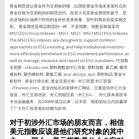
黄金期货是以黄金作为交易标的物，以国际黄金市场未来某时点的
黄金价格为交易标的的期货合约。投资人买卖黄金期货的盈亏，是
由进场到出场两个时间的金价价差来衡量，契约到期后则是实物交
割。 黄金期货是商品期货的一种，不是指数。指数是根据某些
MSCI ESG Focus Indexes - MSCI - MSCI - MSCI MSCI ESG Indexes.
The MSCI ESG indexes are designed to support common
approaches to ESG investing, and help institutional investors
more effectively benchmark to ESG investment performance as
well as manage, measure and report on ESG mandates. PE指数
走势图 - sl.kuotu.com 塑料网数据中心导航. 塑料指数; 聚乙烯; 聚丙
烯粒料; 聚丙烯粉料; 聚氯乙烯; eva; abs/ps; eps; 塑料制品 黄金分
析软件 - 黄金行情分析, 黄金交易分析 - 外汇联盟 外汇联盟
（FXunion.com）是业内知名的老牌外汇网站，主要提供外汇行业
报道、外汇交易培训、外汇智能交易（外汇EA）、外汇跟单系统等
专业金融服务。自2006年成立以来，以丰富、精彩的站点内容赢得
了广大外汇投资者的信赖与好评。
对于初涉外汇市场的朋友而言，相信
美元指数应该是他们研究对象的其中