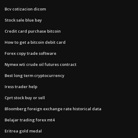
Bcv cotizacion dicom
Stock sale blue bay
Credit card purchase bitcoin
How to get a bitcoin debit card
Forex copy trade software
Nymex wti crude oil futures contract
Best long term cryptocurrency
Iress trader help
Cprt stock buy or sell
Bloomberg foreign exchange rate historical data
Belajar trading forex mt4
Eritrea gold medal