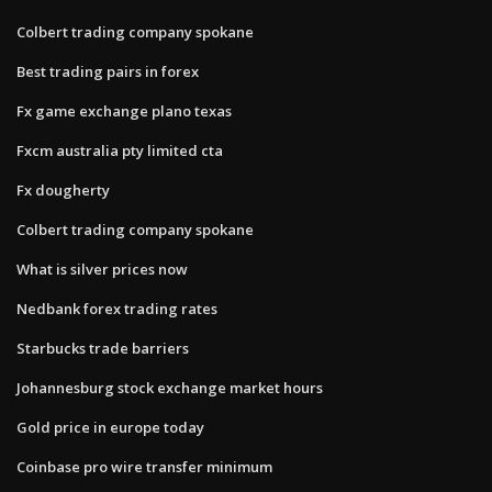
Colbert trading company spokane
Best trading pairs in forex
Fx game exchange plano texas
Fxcm australia pty limited cta
Fx dougherty
Colbert trading company spokane
What is silver prices now
Nedbank forex trading rates
Starbucks trade barriers
Johannesburg stock exchange market hours
Gold price in europe today
Coinbase pro wire transfer minimum