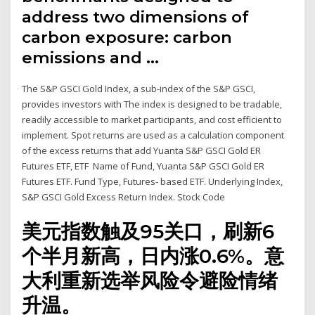
address two dimensions of
carbon exposure: carbon
emissions and …
The S&P GSCI Gold Index, a sub-index of the S&P GSCI,
provides investors with The index is designed to be tradable,
readily accessible to market participants, and cost efficient to
implement. Spot returns are used as a calculation component
of the excess returns that add Yuanta S&P GSCI Gold ER
Futures ETF, ETF Name of Fund, Yuanta S&P GSCI Gold ER
Futures ETF. Fund Type, Futures- based ETF. Underlying Index,
S&P GSCI Gold Excess Return Index. Stock Code
美元指数触及95关口，刷新6
个半月新高，日内涨0.6%。意
大利重新选举风险令避险情绪
升温。