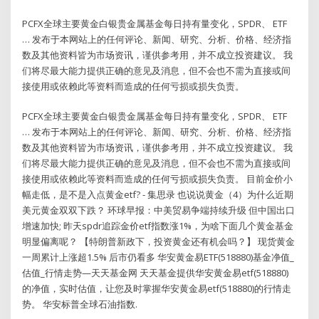
PCFX全球主要黄金白银贵金属基金每日持有量变化，SPDR、 ETF
… 发布于本网站上的任何评论、新闻、研究、分析、价格、经济指
数及其他资料皆为市场资讯，谨供参考用，并不成立投资建议。 我
们将尽最大能力提供正确的意见及消息，但不会也不需为直接或间
接使用或依赖此等资料而造成的任何亏损或损失负责。
PCFX全球主要黄金白银贵金属基金每日持有量变化，SPDR、 ETF
… 发布于本网站上的任何评论、新闻、研究、分析、价格、经济指
数及其他资料皆为市场资讯，谨供参考用，并不成立投资建议。 我
们将尽最大能力提供正确的意见及消息，但不会也不需为直接或间
接使用或依赖此等资料而造成的任何亏损或损失负责。 目前金价小
幅走低，是不是入点黄金etf? - 集思录 也说说黄金（4）为什么近期
美元黄金双双下跌？ 环球早报：中美贸易争端持续升级 但中国出口
增速加快; 昨天spdr追踪金价etf指数涨1%，为啥下面几个黄金基金
明显偏离呢？ 【特朗普新政下，投资黄金还有机会吗？】 现货黄金
一周累计上涨超1.5% 后市仍看多 华安黄金易ETF(518880)基金净值_
估值_行情走势—天天基金网 天天基金提供华安黄金易etf(518880)
的净值，实时估值，让您及时掌握华安黄金易etf(518880)的行情走
势。 华安标普全球石油指数.